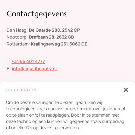
Contactgegevens
Den Haag:
De Gaarde 288, 2542 CP
Nootdorp:
Drafbaan 28, 2632 GB
Rotterdam:
Kralingseweg 231, 3062 CE
T:
+31 85 401 4777
E:
info@liquidbeauty.nl
Om de beste ervaringen te bieden, gebruiken wij
technologieën zoals cookies om informatie over je apparaat
op te slaan en/of te raadplegen. Door in te stemmen met
deze technologieën kunnen wij gegevens zoals surfgedrag
Liquid Beauty
scoort een
4,8
/ 5
op basis van
454
of unieke ID's op deze site verwerken.
beoordelingen