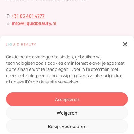
T:
+31 85 401 4777
E:
info@liquidbeauty.nl
Om de beste ervaringen te bieden, gebruiken wij
technologieën zoals cookies om informatie over je apparaat
op te slaan en/of te raadplegen. Door in te stemmen met
deze technologieën kunnen wij gegevens zoals surfgedrag
Liquid Beauty
scoort een
4,8
/ 5
op basis van
454
of unieke ID's op deze site verwerken.
beoordelingen
© 2024 Liquid Beauty – Alle rechten voorbehouden |
Privacybeleid
en
Accepteren
cookie policy
| KvK: 53294114 |
Klachtenregeling
|
Informatie
| Website
door
Webdirection ❤️
Weigeren
Bekijk voorkeuren