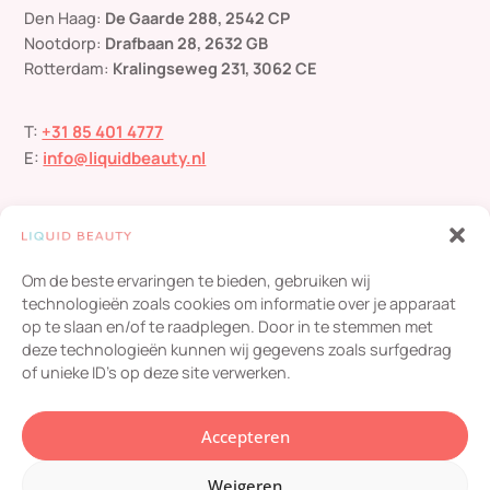
Den Haag:
De Gaarde 288, 2542 CP
Nootdorp:
Drafbaan 28, 2632 GB
Rotterdam:
Kralingseweg 231, 3062 CE
T:
+31 85 401 4777
E:
info@liquidbeauty.nl
Om de beste ervaringen te bieden, gebruiken wij
technologieën zoals cookies om informatie over je apparaat
op te slaan en/of te raadplegen. Door in te stemmen met
deze technologieën kunnen wij gegevens zoals surfgedrag
Liquid Beauty
scoort een
4,8
/ 5
op basis van
454
of unieke ID's op deze site verwerken.
beoordelingen
© 2024 Liquid Beauty – Alle rechten voorbehouden |
Privacybeleid
en
Accepteren
cookie policy
| KvK: 53294114 |
Klachtenregeling
|
Informatie
| Website
door
Webdirection ❤️
Weigeren