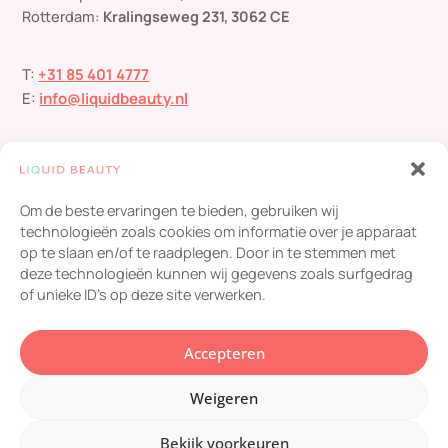
Rotterdam:
Kralingseweg 231, 3062 CE
T:
+31 85 401 4777
E:
info@liquidbeauty.nl
Om de beste ervaringen te bieden, gebruiken wij
technologieën zoals cookies om informatie over je apparaat
op te slaan en/of te raadplegen. Door in te stemmen met
deze technologieën kunnen wij gegevens zoals surfgedrag
Liquid Beauty
scoort een
4,8
/ 5
op basis van
454
of unieke ID's op deze site verwerken.
beoordelingen
© 2024 Liquid Beauty – Alle rechten voorbehouden |
Privacybeleid
en
Accepteren
cookie policy
| KvK: 53294114 |
Klachtenregeling
|
Informatie
| Website
door
Webdirection ❤️
Weigeren
Bekijk voorkeuren